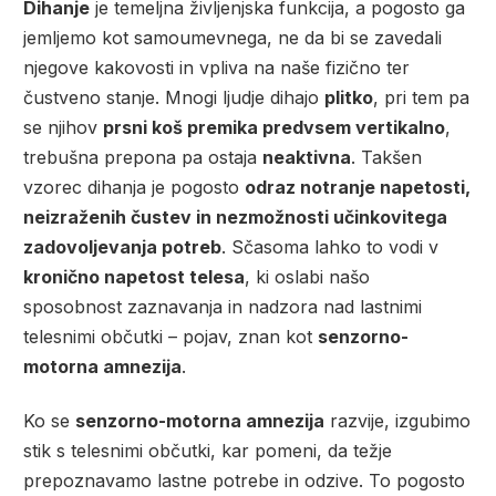
Dihanje
je temeljna življenjska funkcija, a pogosto ga
jemljemo kot samoumevnega, ne da bi se zavedali
njegove kakovosti in vpliva na naše fizično ter
čustveno stanje. Mnogi ljudje dihajo
plitko
, pri tem pa
se njihov
prsni koš premika predvsem vertikalno
,
trebušna prepona pa ostaja
neaktivna
. Takšen
vzorec dihanja je pogosto
odraz notranje napetosti,
neizraženih čustev in nezmožnosti učinkovitega
zadovoljevanja potreb
. Sčasoma lahko to vodi v
kronično napetost telesa
, ki oslabi našo
sposobnost zaznavanja in nadzora nad lastnimi
telesnimi občutki – pojav, znan kot
senzorno-
motorna amnezija
.
Ko se
senzorno-motorna amnezija
razvije, izgubimo
stik s telesnimi občutki, kar pomeni, da težje
prepoznavamo lastne potrebe in odzive. To pogosto