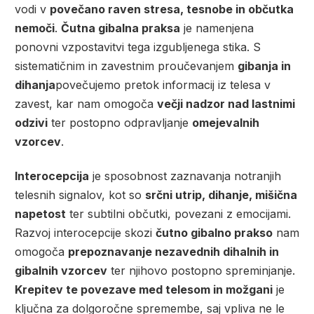
vodi v
povečano raven stresa, tesnobe in občutka
nemoči
.
Čutna gibalna praksa
je namenjena
ponovni vzpostavitvi tega izgubljenega stika. S
sistematičnim in zavestnim proučevanjem
gibanja in
dihanja
povečujemo pretok informacij iz telesa v
zavest, kar nam omogoča
večji nadzor nad lastnimi
odzivi
ter postopno odpravljanje
omejevalnih
vzorcev
.
Interocepcija
je sposobnost zaznavanja notranjih
telesnih signalov, kot so
srčni utrip, dihanje, mišična
napetost
ter subtilni občutki, povezani z emocijami.
Razvoj interocepcije skozi
čutno gibalno prakso
nam
omogoča
prepoznavanje nezavednih dihalnih in
gibalnih vzorcev
ter njihovo postopno spreminjanje.
Krepitev te povezave med telesom in možgani
je
ključna za dolgoročne spremembe, saj vpliva ne le