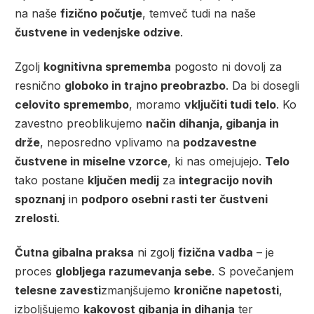
na naše
fizično počutje
, temveč tudi na naše
čustvene in vedenjske odzive
.
Zgolj
kognitivna sprememba
pogosto ni dovolj za
resnično
globoko in trajno preobrazbo
. Da bi dosegli
celovito spremembo
, moramo
vključiti tudi telo
. Ko
zavestno preoblikujemo
način dihanja, gibanja in
drže
, neposredno vplivamo na
podzavestne
čustvene in miselne vzorce
, ki nas omejujejo.
Telo
tako postane
ključen medij
za
integracijo novih
spoznanj
in
podporo osebni rasti ter čustveni
zrelosti
.
Čutna gibalna praksa
ni zgolj
fizična vadba
– je
proces
globljega razumevanja sebe
. S povečanjem
telesne zavesti
zmanjšujemo
kronične napetosti
,
izboljšujemo
kakovost gibanja in dihanja
ter