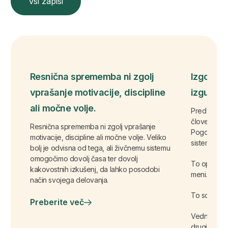
Vsi zapisi
Resnična sprememba ni zgolj
Izgorelo
vprašanje motivacije, discipline
izgubo s
ali močne volje.
Pred pisanj
človek ne iz
Resnična sprememba ni zgolj vprašanje
Pogosto izg
motivacije, discipline ali močne volje. Veliko
sistem ves 
bolj je odvisna od tega, ali živčnemu sistemu
omogočimo dovolj časa ter dovolj
To opazim p
kakovostnih izkušenj, da lahko posodobi
meni.
način svojega delovanja.
To so odgovo
Preberite več
Vedno razmi
drugim.