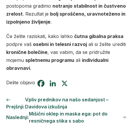
postopoma gradimo
notranjo stabilnost in čustveno
zrelost
. Rezultat je
bolj sproščeno, uravnoteženo in
izpolnjeno življenje
.
Če želite raziskati, kako lahko
čutna gibalna praksa
podpre vaš
osebni in telesni razvoj
ali si želite urediti
kronične bolečine
, vas vabim, da se pridružite
mojemu
spletnemu programu
ali
individualni
obravnavi
.
Facebook
LinkedIn
X
Delite objavo
Vpliv prednikov na našo sedanjost –
Prejšnji:
Davidova izkušnja
Mišični oklep in maska ega: pot do
Naslednji:
resničnega stika s sabo