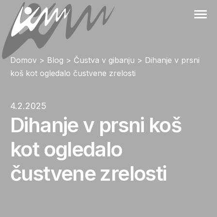
Skip
to
content
Domov
>
Blog
>
Čustva v gibanju
>
Dihanje v prsni
koš kot ogledalo čustvene zrelosti
4.2.2025
Dihanje v prsni koš
kot ogledalo
čustvene zrelosti