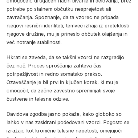
omogočalo drugačen način bivanja in delovanja, brez
potrebe po stalnem občutku nesprejetosti ali
zavračanja. Spoznanje, da ta vzorec ne pripada
njegovi resnični identiteti, temveč izhaja iz preteklosti
njegove družine, mu je prineslo občutek olajšanja in
več notranje stabilnosti.
Hkrati se zaveda, da se takšni vzorci ne razgradijo
čez noč. Proces sproščanja zahteva čas,
potrpežljivost in redno somatsko prakso.
Ozaveščanje je bil prvi in ključen korak, ki mu je
omogočil, da začne zavestno spreminjati svoje
čustvene in telesne odzive.
Davidova zgodba jasno pokaže, kako globoko so
lahko v nas zasidrani podedovani vzorci. Pogosto se
izražajo kot kronične telesne napetosti, omejujoči