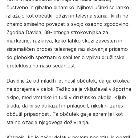
čustveno in gibalno dinamiko. Njihovi učinki se lahko
izražajo kot občutki, odzivi in telesna stanja, ki jih ne
znamo smiselno povezati s svojo osebno zgodovino.
Zgodba Davida, 38-letnega strokovnjaka za
marketing, razkriva, kako lahko skozi zavesten in
sistematičen proces telesnega raziskovanja pridemo
do globokih spoznanj o sebi ter o vplivu družinske
preteklosti na našo sedanjost.
David je že od mladih let nosil občutek, da ga okolica
ne sprejema v celoti. Težko se je vključeval v športne
ekipe, med vrstnike in tudi v družinsko okolje. Kljub
trudu, da bi se dokazal in prilagodil, nikoli ni zares
občutil pripadnosti. Ta občutek ga je spremljal kot
stalno ozadje njegovega doživljanja.
Kasneje, ko je začel delati v novem podjetju, je opazil,