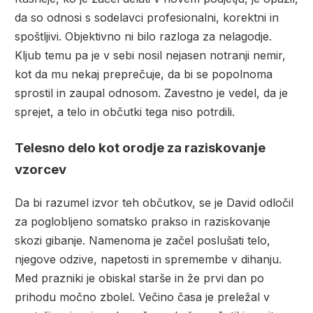
da so odnosi s sodelavci profesionalni, korektni in
spoštljivi. Objektivno ni bilo razloga za nelagodje.
Kljub temu pa je v sebi nosil nejasen notranji nemir,
kot da mu nekaj preprečuje, da bi se popolnoma
sprostil in zaupal odnosom. Zavestno je vedel, da je
sprejet, a telo in občutki tega niso potrdili.
Telesno delo kot orodje za raziskovanje
vzorcev
Da bi razumel izvor teh občutkov, se je David odločil
za poglobljeno somatsko prakso in raziskovanje
skozi gibanje. Namenoma je začel poslušati telo,
njegove odzive, napetosti in spremembe v dihanju.
Med prazniki je obiskal starše in že prvi dan po
prihodu močno zbolel. Večino časa je preležal v