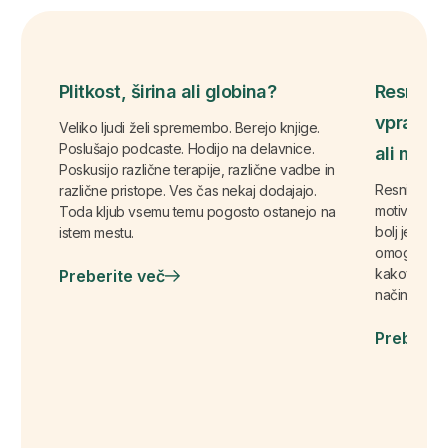
Plitkost, širina ali globina?
Resnična
vprašanj
Veliko ljudi želi spremembo. Berejo knjige.
Poslušajo podcaste. Hodijo na delavnice.
ali močn
Poskusijo različne terapije, različne vadbe in
Resnična s
različne pristope. Ves čas nekaj dodajajo.
motivacije, 
Toda kljub vsemu temu pogosto ostanejo na
bolj je odv
istem mestu.
omogočimo d
kakovostnih
Preberite več
način svoje
Preberit