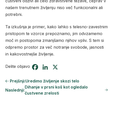
čustveni odzivi ali celo zdravstvene težave, čeprav v
našem trenutnem življenju niso več funkcionalni ali
potrebni.
Ta izkušnja je primer, kako lahko s telesno-zavestnim
pristopom te vzorce prepoznamo, jim odvzamemo
moč in postopoma zmanjšamo njihov vpliv. S tem si
odpremo prostor za več notranje svobode, jasnosti
in kakovostnejše življenje.
Facebook
LinkedIn
X
Delite objavo
Prejšnji:
Uredimo življenje skozi telo
Dihanje v prsni koš kot ogledalo
Naslednji:
čustvene zrelosti