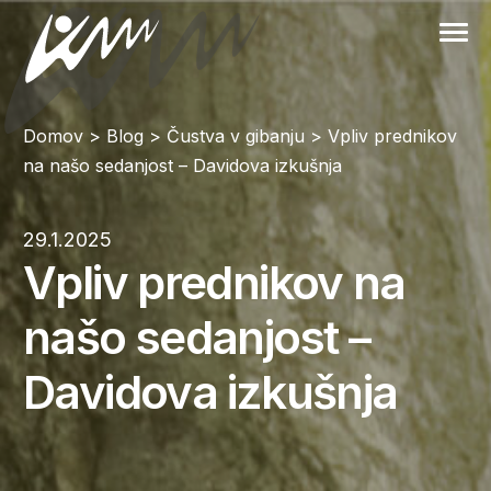
Skip
to
content
Domov
>
Blog
>
Čustva v gibanju
>
Vpliv prednikov
na našo sedanjost – Davidova izkušnja
29.1.2025
Vpliv prednikov na
našo sedanjost –
Davidova izkušnja