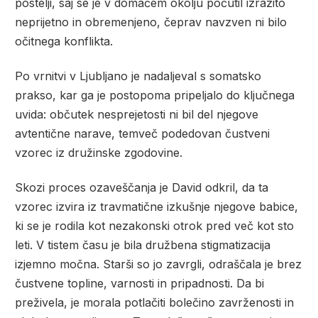
postelji, saj se je v domačem okolju počutil izrazito
neprijetno in obremenjeno, čeprav navzven ni bilo
očitnega konflikta.
Po vrnitvi v Ljubljano je nadaljeval s somatsko
prakso, kar ga je postopoma pripeljalo do ključnega
uvida: občutek nesprejetosti ni bil del njegove
avtentične narave, temveč podedovan čustveni
vzorec iz družinske zgodovine.
Skozi proces ozaveščanja je David odkril, da ta
vzorec izvira iz travmatične izkušnje njegove babice,
ki se je rodila kot nezakonski otrok pred več kot sto
leti. V tistem času je bila družbena stigmatizacija
izjemno močna. Starši so jo zavrgli, odraščala je brez
čustvene topline, varnosti in pripadnosti. Da bi
preživela, je morala potlačiti bolečino zavrženosti in