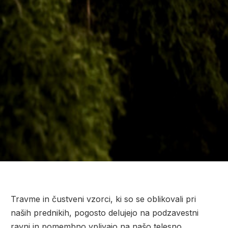
Travme in čustveni vzorci, ki so se oblikovali pri
naših prednikih, pogosto delujejo na podzavestni
ravni in pomembno vplivajo na našo telesno,