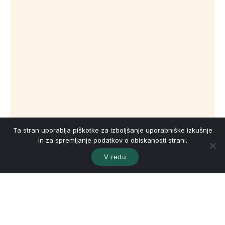
Ta stran uporablja piškotke za izboljšanje uporabniške izkušnje
in za spremljanje podatkov o obiskanosti strani.
V redu