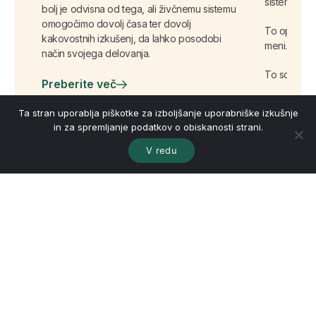
sistem ves 
bolj je odvisna od tega, ali živčnemu sistemu
omogočimo dovolj časa ter dovolj
To opazim p
kakovostnih izkušenj, da lahko posodobi
meni.
način svojega delovanja.
To so odgovo
Preberite več
Vedno razmi
Ta stran uporablja piškotke za izboljšanje uporabniške izkušnje
drugim.
in za spremljanje podatkov o obiskanosti strani.
Kako bodo r
V redu
poskrbeli, d
Preberit