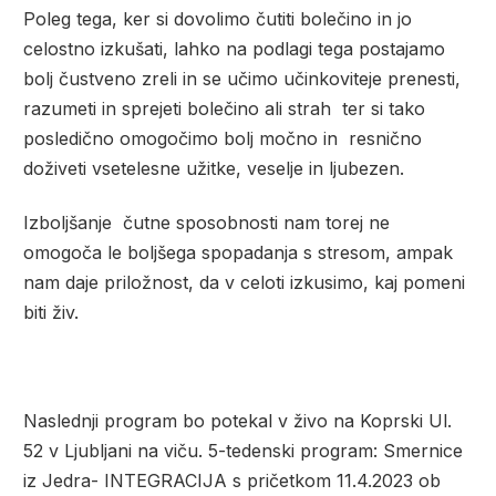
Poleg tega, ker si dovolimo čutiti bolečino in jo
celostno izkušati, lahko na podlagi tega postajamo
bolj čustveno zreli in se učimo učinkoviteje prenesti,
razumeti in sprejeti bolečino ali strah ter si tako
posledično omogočimo bolj močno in resnično
doživeti vsetelesne užitke, veselje in ljubezen.
Izboljšanje čutne sposobnosti nam torej ne
omogoča le boljšega spopadanja s stresom, ampak
nam daje priložnost, da v celoti izkusimo, kaj pomeni
biti živ.
Naslednji program bo potekal v živo na Koprski Ul.
52 v Ljubljani na viču.
5-tedenski program: Smernice
iz Jedra- INTEGRACIJA s pričetkom 11.4.2023 ob