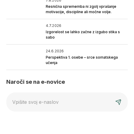
7.8.2026
Resnična sprememba ni zgolj vprašanje
motivacije, discipline ali močne volje.
4.7.2026
Izgorelost se lahko začne z izgubo stika s
sabo
24.6.2026
Perspektiva 1. osebe – srce somatskega
učenja
Naroči se na e-novice
E-
mail