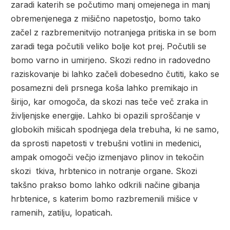
zaradi katerih se počutimo manj omejenega in manj
obremenjenega z mišično napetostjo, bomo tako
začel z razbremenitvijo notranjega pritiska in se bom
zaradi tega počutili veliko bolje kot prej. Počutili se
bomo varno in umirjeno.
Skozi redno in radovedno
raziskovanje bi lahko začeli dobesedno čutiti, kako se
posamezni deli prsnega koša lahko premikajo in
širijo, kar omogoča, da skozi nas teče več zraka in
življenjske energije. Lahko bi opazili sproščanje v
globokih mišicah spodnjega dela trebuha, ki ne samo,
da sprosti napetosti v trebušni votlini in medenici,
ampak omogoči večjo izmenjavo plinov in tekočin
skozi tkiva, hrbtenico in notranje organe. Skozi
takšno prakso bomo lahko odkrili načine gibanja
hrbtenice, s katerim bomo razbremenili mišice v
ramenih, zatilju, lopaticah.