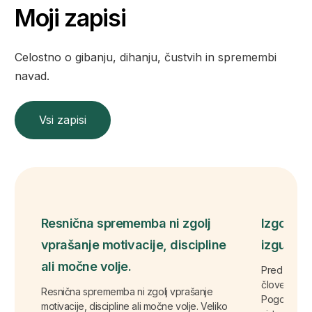
Moji zapisi
Celostno o gibanju, dihanju, čustvih in spremembi
navad.
Vsi zapisi
Resnična sprememba ni zgolj
Izgorelo
vprašanje motivacije, discipline
izgubo s
ali močne volje.
Pred pisanj
človek ne iz
Resnična sprememba ni zgolj vprašanje
Pogosto izg
motivacije, discipline ali močne volje. Veliko