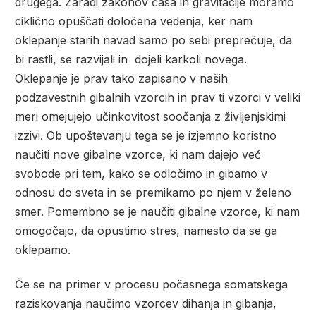
drugega.
Zaradi zakonov časa in gravitacije moramo
ciklično opuščati določena vedenja, ker nam
oklepanje starih navad samo po sebi preprečuje, da
bi rastli, se razvijali in dojeli karkoli novega.
Oklepanje je prav tako zapisano v naših
podzavestnih gibalnih vzorcih in prav ti vzorci v veliki
meri omejujejo učinkovitost soočanja z življenjskimi
izzivi.
Ob upoštevanju tega se je izjemno koristno
naučiti nove gibalne vzorce, ki nam dajejo več
svobode pri tem, kako se odločimo in gibamo v
odnosu do sveta in se premikamo po njem v želeno
smer. Pomembno se je naučiti gibalne vzorce, ki nam
omogočajo, da opustimo stres, namesto da se ga
oklepamo.
Če se na primer v procesu počasnega somatskega
raziskovanja naučimo vzorcev dihanja in gibanja,