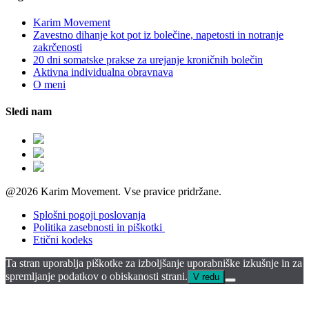
Karim Movement
Zavestno dihanje kot pot iz bolečine, napetosti in notranje
zakrčenosti
20 dni somatske prakse za urejanje kroničnih bolečin
Aktivna individualna obravnava
O meni
Sledi nam
@2026 Karim Movement. Vse pravice pridržane.
Splošni pogoji poslovanja
Politika zasebnosti in piškotki
Etični kodeks
Ta stran uporablja piškotke za izboljšanje uporabniške izkušnje in za
spremljanje podatkov o obiskanosti strani.
V redu