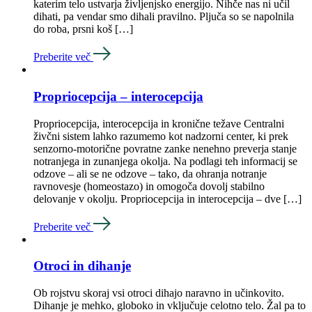
katerim telo ustvarja življenjsko energijo. Nihče nas ni učil
dihati, pa vendar smo dihali pravilno. Pljuča so se napolnila
do roba, prsni koš […]
Preberite več
Propriocepcija – interocepcija
Propriocepcija, interocepcija in kronične težave Centralni
živčni sistem lahko razumemo kot nadzorni center, ki prek
senzorno-motorične povratne zanke nenehno preverja stanje
notranjega in zunanjega okolja. Na podlagi teh informacij se
odzove – ali se ne odzove – tako, da ohranja notranje
ravnovesje (homeostazo) in omogoča dovolj stabilno
delovanje v okolju. Propriocepcija in interocepcija – dve […]
Preberite več
Otroci in dihanje
Ob rojstvu skoraj vsi otroci dihajo naravno in učinkovito.
Dihanje je mehko, globoko in vključuje celotno telo. Žal pa to