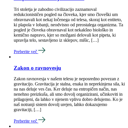
Tri stoletja je zahodno civilizacijo zaznamoval
redukcionističen pogled na človeka, kjer smo človeški um
obravnavali kot nekaj ločenega od telesa, skoraj kot entiteto,
ki plapola v lobanji, neodvisno od preostalega organizma. Ta
pogled je človeka obravnaval kot nekakšno biološko in
kemično napravo, kjer so možgani delovali kot pipeta, ki
upravlja telo, sestavljeno iz sklepov, mišic, […]
Preberite več
Zakon o ravnovesju
Zakon ravnovesja v našem telesu je neposredno povezan z
gravitacijo. Gravitacija je stalna, enaka in neprekinjena sila, ki
na nas deluje ves čas. Ker deluje na entropičen način, nas
nenehno preizkuša, ali smo dovolj organizirani, učinkoviti in
prilagojeni, da lahko v njenem vplivu dobro delujemo. Ko je
naš notranji sistem dovolj urejen, lahko dokazujemo
gravitaciji, […]
Preberite več