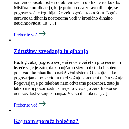
naravno sposobnost v sodobnem svetu obdrži le redkokdo.
Mišična koordinacija, ki je potrebna za zdravo dihanje, se
pogosto začne izgubljati že zelo zgodaj v otroštvu. Izguba
naravnega dihanja postopoma vodi v kronično dihalno
neučinkovitost. Ta […]
Preberite več
Združitev zavedanja in gibanja
Razlog zakaj pogosto svoje učence v začetku procesa učim
ležeče vaje je zato, da zmanjšamo število distrakcij katere
ponavadi bombardirajo naš živčni sistem. Opazujte kako
pogovarjanje po telefonu med vožnjo spremeni način vožnje.
Pogovarjanje po telefonu nam odvzame pozornost, zato je
lahko manj pozornosti usmerjeno v vožnjo zaradi česa se
učinkovitost vožnje zmanjša. Vsaka distrakcija […]
Preberite več
Kaj nam sporoča bolečina?