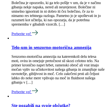
Bolečina je opozorilo, ki ga telo pošlje v um, da je v načinu
gibanja nekje napaka, nered ali neurejenost. Bolečine ni
smiselno ignorirati in ni dobro iti čez bolečino, če za to
nimamo res tehtnega razloga. Pametno jo je upoštevati in jo
razumeti kot učitelja, ki nas opozarja, da je potrebna
sprememba v gibalnih vzorcih. […]
Preberite več
Telo-um in senzorno-motorična amnezija
Senzorno-motorična amnezija na kateremkoli delu telesa
moti, ovira in omejuje pretočnost sil skozi celotno telo. Na
primer kronično napet hrbet, ramenski obroč ali vrat imajo
močan vpliv na učinkovitost našega gibanja in zmanjšuje naše
ravnotežje, gibljivost in moč. Celo zakrčeni prsti ali čeljust
lahko do neke mere vplivajo na moč in fluidnost našega
gibanja v […]
Preberite več
Ste pozabili na svoje občutke?