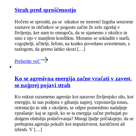
Strah pred sproščenostjo
Hočem se sprostiti, pa se nikakor ne morem! Izguba senzorne
zaznave in občutkov se pogosto začne že zelo zgodaj v
življenju, ker nam to omogoča, da se ujamemo z okolico in
smo z njo v manjšem konfliktu. Moramo se uskladiti s starši,
vzgojitelji, učitelji, šefom, na kratko povedano avtoritetam, z
razlogom, da gremo lahko skozi […]
Preberite več
Ko se agresivna energija začne vračati v zavest,
se najprej pojavi strah
Ko enkrat razumemo agresijo kot naravno življenjsko silo, kot
energijo, ki nas podpira v gibanju naprej, vzpostavlja tonus,
orientacijo in stik z okoljem, se odpre pomembno nadaljnje
vprašanje: kaj se zgodi, ko se ta energija začne prebujati po
dolgem obdobju potlačevanja? Mnogi ljudje pričakujejo, da se
prebujena agresija pokaže kot impulzivnost, kaotičnost ali
izbruh. V […]