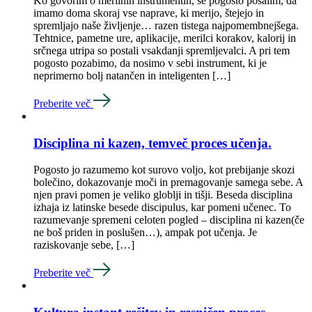
Ko govorim o merilnih instrumentih, se pogosto pošalim, da
imamo doma skoraj vse naprave, ki merijo, štejejo in
spremljajo naše življenje… razen tistega najpomembnejšega.
Tehtnice, pametne ure, aplikacije, merilci korakov, kalorij in
srčnega utripa so postali vsakdanji spremljevalci. A pri tem
pogosto pozabimo, da nosimo v sebi instrument, ki je
neprimerno bolj natančen in inteligenten […]
Preberite več
Disciplina ni kazen, temveč proces učenja.
Pogosto jo razumemo kot surovo voljo, kot prebijanje skozi
bolečino, dokazovanje moči in premagovanje samega sebe. A
njen pravi pomen je veliko globlji in tišji. Beseda disciplina
izhaja iz latinske besede discipulus, kar pomeni učenec. To
razumevanje spremeni celoten pogled – disciplina ni kazen(če
ne boš priden in poslušen…), ampak pot učenja. Je
raziskovanje sebe, […]
Preberite več