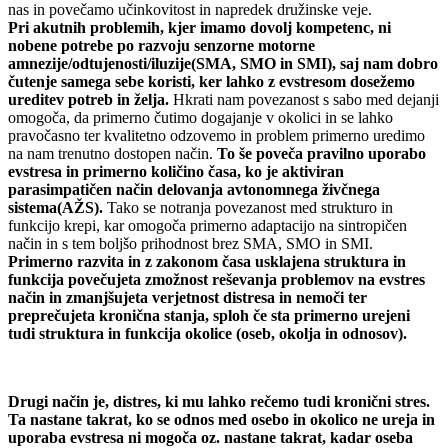
nas in povečamo učinkovitost in napredek družinske veje.
Pri akutnih problemih, kjer imamo dovolj kompetenc, ni
nobene potrebe po razvoju senzorne motorne
amnezije/odtujenosti/iluzije(SMA, SMO in SMI), saj nam dobro
čutenje samega sebe koristi, ker lahko z evstresom dosežemo
ureditev potreb in želja.
Hkrati nam povezanost s sabo med dejanji
omogoča, da primerno čutimo dogajanje v okolici in se lahko
pravočasno ter kvalitetno odzovemo in problem primerno uredimo
na nam trenutno dostopen način.
To še poveča pravilno uporabo
evstresa in primerno količino časa, ko je aktiviran
parasimpatičen način delovanja avtonomnega živčnega
sistema(AŽS).
Tako se notranja povezanost med strukturo in
funkcijo krepi, kar omogoča primerno adaptacijo na sintropičen
način in s tem boljšo prihodnost brez SMA, SMO in SMI.
Primerno razvita in z zakonom časa usklajena struktura in
funkcija povečujeta zmožnost reševanja problemov na evstres
način in zmanjšujeta verjetnost distresa in nemoči ter
preprečujeta kronična stanja, sploh če sta primerno urejeni
tudi struktura in funkcija okolice (oseb, okolja in odnosov).
Drugi način je, distres, ki mu lahko rečemo tudi kronični stres.
Ta nastane takrat, ko se odnos med osebo in okolico ne ureja in
uporaba evstresa ni mogoča oz. nastane takrat, kadar oseba