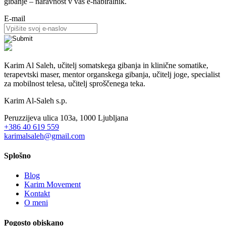
gibanje – naravnost v vaš e-nabiralnik.
E-mail
Karim Al Saleh, učitelj somatskega gibanja in klinične somatike,
terapevtski maser, mentor organskega gibanja, učitelj joge, specialist
za mobilnost telesa, učitelj sproščenega teka.
Karim Al-Saleh s.p.
Peruzzijeva ulica 103a, 1000 Ljubljana
+386 40 619 559
karimalsaleh@gmail.com
Splošno
Blog
Karim Movement
Kontakt
O meni
Pogosto obiskano