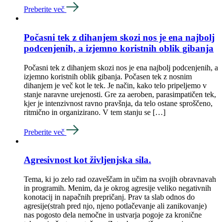
Preberite več
Počasni tek z dihanjem skozi nos je ena najbolj
podcenjenih, a izjemno koristnih oblik gibanja
Počasni tek z dihanjem skozi nos je ena najbolj podcenjenih, a
izjemno koristnih oblik gibanja. Počasen tek z nosnim
dihanjem je več kot le tek. Je način, kako telo pripeljemo v
stanje naravne urejenosti. Gre za aeroben, parasimpatičen tek,
kjer je intenzivnost ravno pravšnja, da telo ostane sproščeno,
ritmično in organizirano. V tem stanju se […]
Preberite več
Agresivnost kot življenjska sila.
Tema, ki jo zelo rad ozaveščam in učim na svojih obravnavah
in programih. Menim, da je okrog agresije veliko negativnih
konotacij in napačnih prepričanj. Prav ta slab odnos do
agresije(strah pred njo, njeno potlačevanje ali zanikovanje)
nas pogosto dela nemočne in ustvarja pogoje za kronične