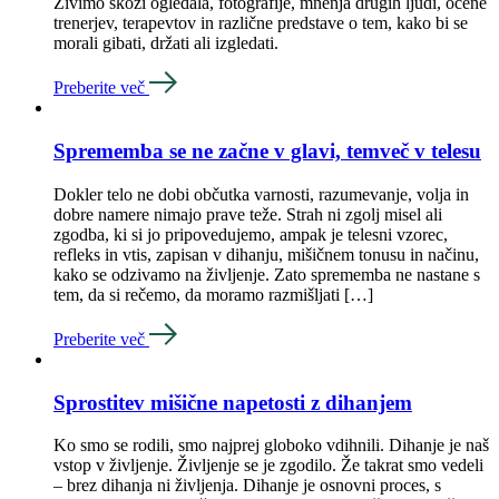
Živimo skozi ogledala, fotografije, mnenja drugih ljudi, ocene
trenerjev, terapevtov in različne predstave o tem, kako bi se
morali gibati, držati ali izgledati.
Preberite več
Sprememba se ne začne v glavi, temveč v telesu
Dokler telo ne dobi občutka varnosti, razumevanje, volja in
dobre namere nimajo prave teže. Strah ni zgolj misel ali
zgodba, ki si jo pripovedujemo, ampak je telesni vzorec,
refleks in vtis, zapisan v dihanju, mišičnem tonusu in načinu,
kako se odzivamo na življenje. Zato sprememba ne nastane s
tem, da si rečemo, da moramo razmišljati […]
Preberite več
Sprostitev mišične napetosti z dihanjem
Ko smo se rodili, smo najprej globoko vdihnili. Dihanje je naš
vstop v življenje. Življenje se je zgodilo. Že takrat smo vedeli
– brez dihanja ni življenja. Dihanje je osnovni proces, s