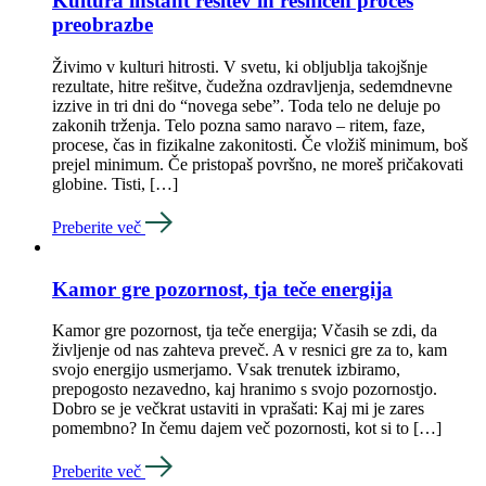
Kultura instant rešitev in resničen proces
preobrazbe
Živimo v kulturi hitrosti. V svetu, ki obljublja takojšnje
rezultate, hitre rešitve, čudežna ozdravljenja, sedemdnevne
izzive in tri dni do “novega sebe”. Toda telo ne deluje po
zakonih trženja. Telo pozna samo naravo – ritem, faze,
procese, čas in fizikalne zakonitosti. Če vložiš minimum, boš
prejel minimum. Če pristopaš površno, ne moreš pričakovati
globine. Tisti, […]
Preberite več
Kamor gre pozornost, tja teče energija
Kamor gre pozornost, tja teče energija; Včasih se zdi, da
življenje od nas zahteva preveč. A v resnici gre za to, kam
svojo energijo usmerjamo. Vsak trenutek izbiramo,
prepogosto nezavedno, kaj hranimo s svojo pozornostjo.
Dobro se je večkrat ustaviti in vprašati: Kaj mi je zares
pomembno? In čemu dajem več pozornosti, kot si to […]
Preberite več