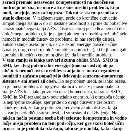
zaradi premalo nezavedne kompetentnosti na določenem
področju ne zna, ne more ali ne sme urediti problema, ki jo
moti, omejuje, ovira ali ogroža. Takrat se sistem premika v
stanje distresa.
V takšnem stanju pride do kronične aktivacije
simpatičnega stanja AŽS in nastane odsotnost ali pride do potlačitve
parasimpatičnega stanja AŽS. Distres je torej posledica nemoči do
določenega problema, ki je najprej akuten in v osebi sproži občutek
nemoči in močnih čustev do problema, ki nas spravlja distres.
Takšno stanje osebo prisili, da z viškom energije poišče načine
(znanje, drugo osebo, določeno obliko pomoči…), ki bi ji pomagali
uporabiti kinetično energijo(gibanje), da bi uredila problem.
V tem stanju se lahko ustvari akutna oblika SMA, SMO in
SMI, ker dvig potencialne energije (močna čustva) ali pa
občutek nemoči ovira ureditev stanja in se mora organizem
pomiriti z začasno popačitvijo delovanja senzorno-motornega
sistema v eni smeri ali obeh.
Ko se problem uredi, se lahko oseba,
ki je imela problem, in njegova okolica vrneta v parasimpatično
stanje AŽS in si tako povrneta nazaj homeostazo, takrat se SMA,
SMO in SMI razgradita v potencialno energijo, ki omogoča učenje
iz neprijetne izkušnje, kjer pride do dviga čustvene zrelosti in
učinkovitosti, za kar je potreben predvsem akutni distres, ki ga
ustvarijo periodični stresni testi, ki so sestavni del življenja.
Na
takšen način postane oseba bolj celostno kompetentna in vedno
lažje ureja problem na tem področju, ker gre skozi boleč učni
proces in je pridobila izkušnjo, tako se je naučila, kako stanje