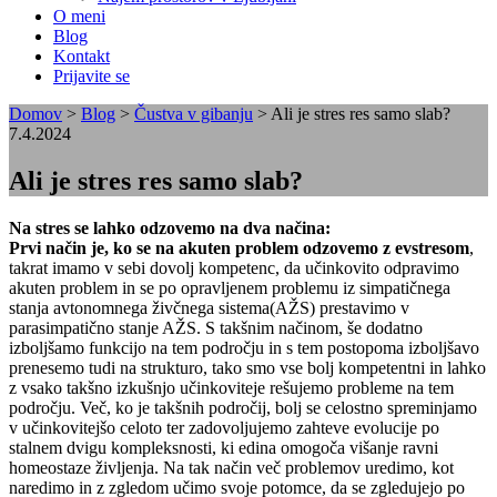
O meni
Blog
Kontakt
Prijavite se
Domov
>
Blog
>
Čustva v gibanju
>
Ali je stres res samo slab?
7.4.2024
Ali je stres res samo slab?
Na stres se lahko odzovemo na dva načina:
Prvi način je, ko se na akuten problem odzovemo z evstresom
,
takrat imamo v sebi dovolj kompetenc, da učinkovito odpravimo
akuten problem in se po opravljenem problemu iz simpatičnega
stanja avtonomnega živčnega sistema(AŽS) prestavimo v
parasimpatično stanje AŽS. S takšnim načinom, še dodatno
izboljšamo funkcijo na tem področju in s tem postopoma izboljšavo
prenesemo tudi na strukturo, tako smo vse bolj kompetentni in lahko
z vsako takšno izkušnjo učinkoviteje rešujemo probleme na tem
področju. Več, ko je takšnih področij, bolj se celostno spreminjamo
v učinkovitejšo celoto ter zadovoljujemo zahteve evolucije po
stalnem dvigu kompleksnosti, ki edina omogoča višanje ravni
homeostaze življenja. Na tak način več problemov uredimo, kot
naredimo in z zgledom učimo svoje potomce, da se zgledujejo po