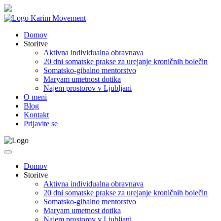
Skip
to
content
Domov
Storitve
Aktivna individualna obravnava
20 dni somatske prakse za urejanje kroničnih bolečin
Somatsko-gibalno mentorstvo
Maryam umetnost dotika
Najem prostorov v Ljubljani
O meni
Blog
Kontakt
Prijavite se
Domov
Storitve
Aktivna individualna obravnava
20 dni somatske prakse za urejanje kroničnih bolečin
Somatsko-gibalno mentorstvo
Maryam umetnost dotika
Najem prostorov v Ljubljani