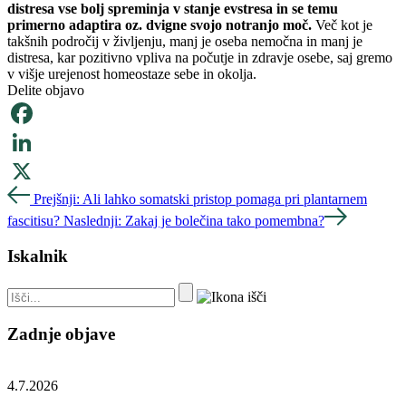
distresa vse bolj spreminja v stanje evstresa in se temu
primerno adaptira oz. dvigne svojo notranjo moč.
Več kot je
takšnih področij v življenju, manj je oseba nemočna in manj je
distresa, kar pozitivno vpliva na počutje in zdravje osebe, saj gremo
v višje urejenost homeostaze sebe in okolja.
Delite objavo
Facebook
LinkedIn
Prejšnji:
Ali lahko somatski pristop pomaga pri plantarnem
X
fascitisu?
Naslednji:
Zakaj je bolečina tako pomembna?
Iskalnik
Išči...
Zadnje objave
4.7.2026