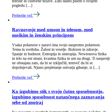
telesne in čustvene težave. Zato danes pišem o svojem
pogledu […]
Preberite več
Ravnovesje med umom in telesom, med
moškim in ženskim principom
Vsaka polarnost v naravi ima svojo nasprotno polarnost.
Tema in svetloba. Žalost in veselje. Bolezen in zdravje.
Spanje in budnost. Entropija in sintropija. Newtonova fizika
in telo na eni strani, kvantna fizika in um na drugi. Ti nasprotji
ne obstajata zato, da bi se izključili, temveč da bi se
dopolnjevali. Njuno prepletanje ustvarja gibanje, iz […]
Preberite več
Ko izgubimo stik s svojo čutno sposobnostjo,
izgubimo sposobnost natančnega zaznavanja
sebe od znotraj