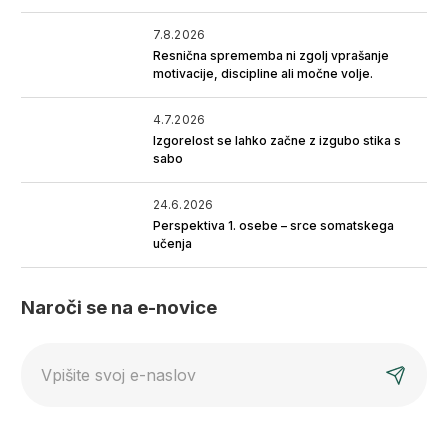
7.8.2026
Resnična sprememba ni zgolj vprašanje
motivacije, discipline ali močne volje.
4.7.2026
Izgorelost se lahko začne z izgubo stika s
sabo
24.6.2026
Perspektiva 1. osebe – srce somatskega
učenja
Naroči se na e-novice
E-
mail