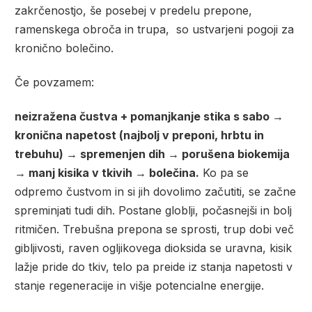
zakrčenostjo, še posebej v predelu prepone,
ramenskega obroča in trupa,
so ustvarjeni pogoji za
kronično bolečino.
Če povzamem:
neizražena čustva + pomanjkanje stika s sabo →
kronična napetost (najbolj v preponi, hrbtu in
trebuhu) → spremenjen dih → porušena biokemija
→ manj kisika v tkivih → bolečina.
Ko pa se
odpremo čustvom in si jih dovolimo začutiti, se začne
spreminjati tudi dih. Postane globlji, počasnejši in bolj
ritmičen. Trebušna prepona se sprosti, trup dobi več
gibljivosti, raven ogljikovega dioksida se uravna, kisik
lažje pride do tkiv, telo pa preide iz stanja napetosti v
stanje regeneracije in višje potencialne energije.