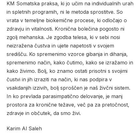
KM Somatska praksa, ki jo učim na individualnih urah
in spletnih programih, ni le metoda sprostitve. So
vrata v temeljne biokemične procese, ki odločajo o
zdravju in vitalnosti. Kronična bolečina pogosto ni
zgolj mehanska. Je zgodba telesa, ki v sebi nosi
neizražena čustva in ujete napetosti v svojem
središču. Ko spremenimo vzorce gibanja in dihanja,
spremenimo način, kako čutimo, kako se izražamo in
kako živimo. Bolj, ko znamo ostati prisotni s svojimi
čustvi in jih izraziti na način, ki nas podpira v
vsakdanjih izzivih, bolj sproščen je naš živčni sistem.
In ko prevlada parasimpatično delovanje, je manj
prostora za kronične težave, več pa za pretočnost,
zdravje in občutek, da smo živi.
Karim Al Saleh