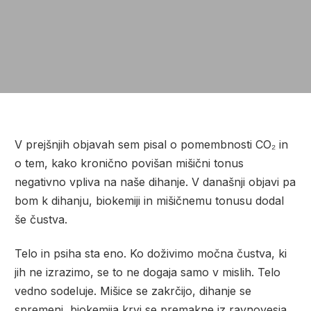
V prejšnjih objavah sem pisal o pomembnosti CO₂ in
o tem, kako kronično povišan mišični tonus
negativno vpliva na naše dihanje. V današnji objavi pa
bom k dihanju, biokemiji in mišičnemu tonusu dodal
še čustva.
Telo in psiha sta eno. Ko doživimo močna čustva, ki
jih ne izrazimo, se to ne dogaja samo v mislih. Telo
vedno sodeluje. Mišice se zakrčijo, dihanje se
spremeni, biokemija krvi se premakne iz ravnovesja.