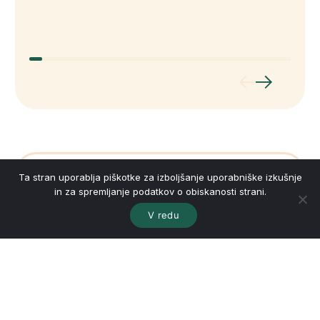
Stopite v stik
Ta stran uporablja piškotke za izboljšanje uporabniške izkušnje
in za spremljanje podatkov o obiskanosti strani.
Imate vprašanje ali vas še kaj zanima?
Pišite
V redu
mi in z veseljem vam odgovorim.
Ime