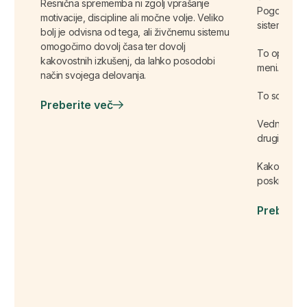
Resnična sprememba ni zgolj vprašanje
Pogosto izg
motivacije, discipline ali močne volje. Veliko
sistem ves 
bolj je odvisna od tega, ali živčnemu sistemu
omogočimo dovolj časa ter dovolj
To opazim p
kakovostnih izkušenj, da lahko posodobi
meni.
način svojega delovanja.
To so odgovo
Preberite več
Vedno razmi
drugim.
Kako bodo r
poskrbeli, d
Preberit