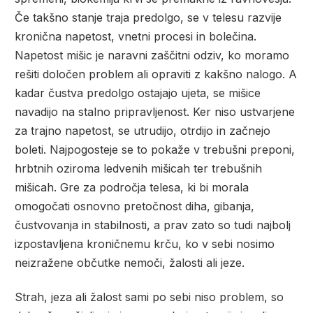
Če takšno stanje traja predolgo, se v telesu razvije
kronična napetost, vnetni procesi in bolečina.
Napetost mišic je naravni zaščitni odziv, ko moramo
rešiti določen problem ali opraviti z kakšno nalogo. A
kadar čustva predolgo ostajajo ujeta, se mišice
navadijo na stalno pripravljenost. Ker niso ustvarjene
za trajno napetost, se utrudijo, otrdijo in začnejo
boleti. Najpogosteje se to pokaže v trebušni preponi,
hrbtnih oziroma ledvenih mišicah ter trebušnih
mišicah. Gre za področja telesa, ki bi morala
omogočati osnovno pretočnost diha, gibanja,
čustvovanja in stabilnosti, a prav zato so tudi najbolj
izpostavljena kroničnemu krču, ko v sebi nosimo
neizražene občutke nemoči, žalosti ali jeze.
Strah, jeza ali žalost sami po sebi niso problem, so