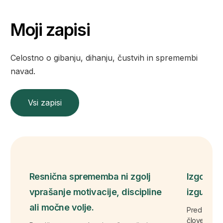
Moji zapisi
Celostno o gibanju, dihanju, čustvih in spremembi
navad.
Vsi zapisi
Resnična sprememba ni zgolj
Izgorelo
vprašanje motivacije, discipline
izgubo s
ali močne volje.
Pred pisanj
človek ne iz