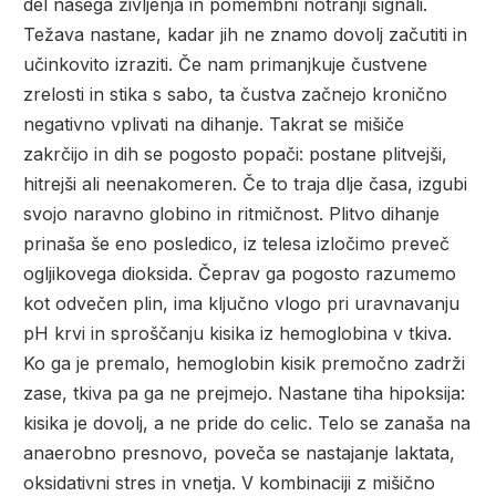
del našega življenja in pomembni notranji signali.
Težava nastane, kadar jih ne znamo dovolj začutiti in
učinkovito izraziti. Če nam primanjkuje čustvene
zrelosti in stika s sabo, ta čustva začnejo kronično
negativno vplivati na dihanje. Takrat se mišiče
zakrčijo in dih se pogosto popači: postane plitvejši,
hitrejši ali neenakomeren. Če to traja dlje časa, izgubi
svojo naravno globino in ritmičnost. Plitvo dihanje
prinaša še eno posledico, iz telesa izločimo preveč
ogljikovega dioksida. Čeprav ga pogosto razumemo
kot odvečen plin, ima ključno vlogo pri uravnavanju
pH krvi in sproščanju kisika iz hemoglobina v tkiva.
Ko ga je premalo, hemoglobin kisik premočno zadrži
zase, tkiva pa ga ne prejmejo. Nastane tiha hipoksija:
kisika je dovolj, a ne pride do celic. Telo se zanaša na
anaerobno presnovo, poveča se nastajanje laktata,
oksidativni stres in vnetja. V kombinaciji z mišično