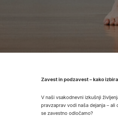
Zavest in podzavest – kako izbir
V naši vsakodnevni izkušnji življe
pravzaprav vodi naša dejanja – ali 
se zavestno odločamo?