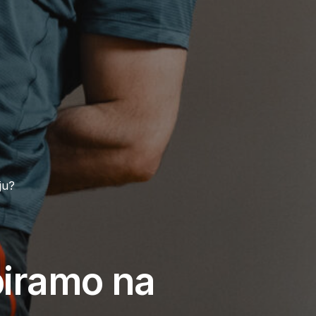
ju?
biramo na