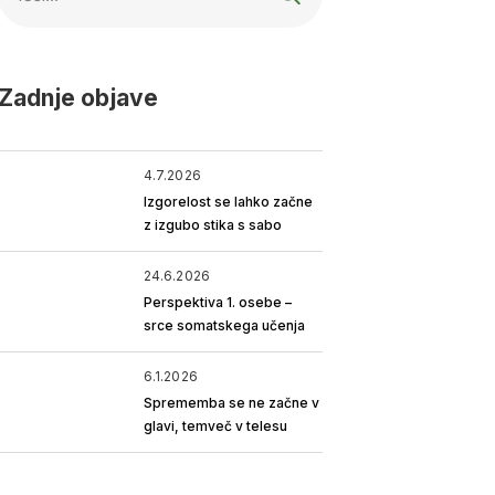
Zadnje objave
4.7.2026
Izgorelost se lahko začne
z izgubo stika s sabo
24.6.2026
Perspektiva 1. osebe –
srce somatskega učenja
6.1.2026
Sprememba se ne začne v
glavi, temveč v telesu