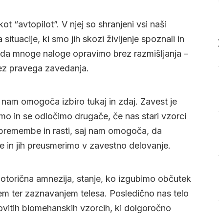
kot “avtopilot”. V njej so shranjeni vsi naši
 situacije, ki smo jih skozi življenje spoznali in
o, da mnoge naloge opravimo brez razmišljanja –
rez pravega zavedanja.
ki nam omogoča izbiro tukaj in zdaj. Zavest je
mo in se odločimo drugače, če nas stari vzorci
spremembe in rasti, saj nam omogoča, da
 in jih preusmerimo v zavestno delovanje.
-motorična amnezija, stanje, ko izgubimo občutek
m ter zaznavanjem telesa. Posledično nas telo
vitih biomehanskih vzorcih, ki dolgoročno