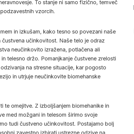
eravnovesje. To stanje ni samo fizično, temveč
n podzavestnih vzorcih.
zumem in izkušam, kako tesno so povezani naše
in čustvena učinkovitost. Naše telo je odraz
stva neučinkovito izražena, potlačena ali
 in telesno držo. Pomanjkanje čustvene zrelosti
dzivanja na stresne situacije, kar pogosto
zijo in utrjuje neučinkovite biomehanske
 te omejitve. Z izboljšanjem biomehanike in
e med možgani in telesom širimo svoje
o tudi čustveno učinkovitost. Postajamo bolj
posobni zavestno izbirati ustrezne odzive na