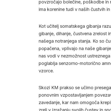
povzročajo bolečine, poškodbe in n
ima korenine tudi v naših čustvih i
Kot učitelj somatskega gibanja ra
gibanje, dihanje, čustvena zrelost 
našega notranjega stanja. Ko so ču
popačena, vplivajo na naše gibanje
nas vodi v nezmožnost ustreznega o
poglablja senzorno-motorično amne
vzorce.
Skozi KM prakso se učimo presegati
ponovnim vzpostavljanjem povezav
zavedanje, kar nam omogoča krepim
zreli v izražanju svojih čustev in s